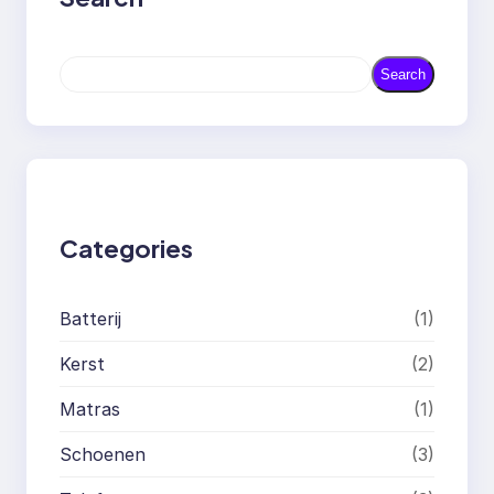
S
Search
e
a
r
c
h
Categories
Batterij
(1)
Kerst
(2)
Matras
(1)
Schoenen
(3)