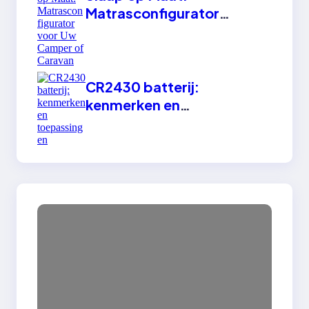
Matrasconfigurator
voor Uw Camper of
Caravan
CR2430 batterij:
kenmerken en
toepassingen