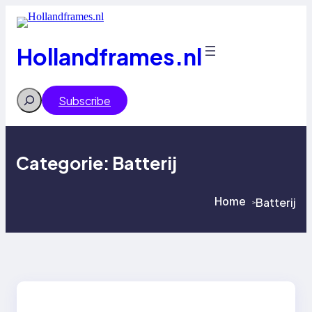
Ga
naar
de
inhoud
Hollandframes.nl
Search
Subscribe
Categorie:
Batterij
Home
Batterij
>
>