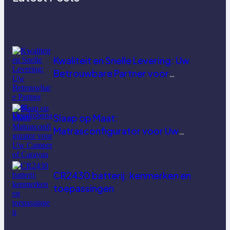
Kwaliteit en Snelle Levering: Uw
Betrouwbare Partner voor
Dendrobena
Slaap op Maat:
Matrasconfigurator voor Uw
Camper of Caravan
CR2430 batterij: kenmerken en
toepassingen